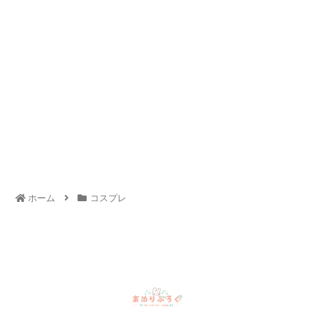
ホーム
コスプレ