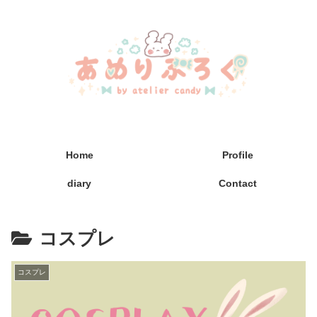
Home
Profile
diary
Contact
コスプレ
コスプレ