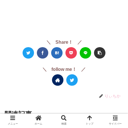
＼ Share！ ／
＼ follow me！ ／
りぃちか
関連記事
メニュー
ホーム
検索
トップ
サイドバー