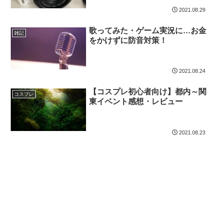
2021.08.29
歌ってみた・ゲーム実況に…お金
雑記
をかけずに防音対策！
2021.08.24
【コスプレ初心者向け】都内～関
コスプレ
東イベント感想・レビュー
2021.08.23